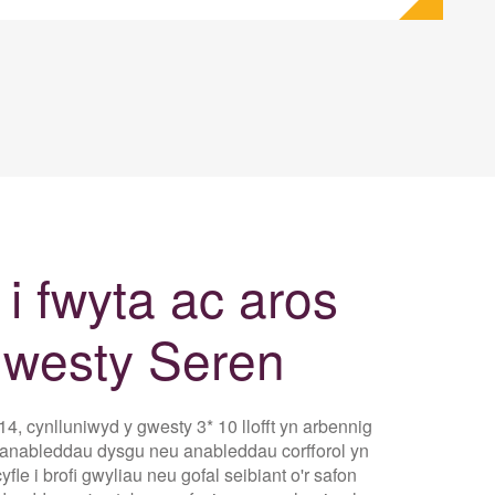
i fwyta ac aros
westy Seren
14, cynlluniwyd y gwesty 3* 10 llofft yn arbennig
 anableddau dysgu neu anableddau corfforol yn
yfle i brofi gwyliau neu gofal seibiant o'r safon