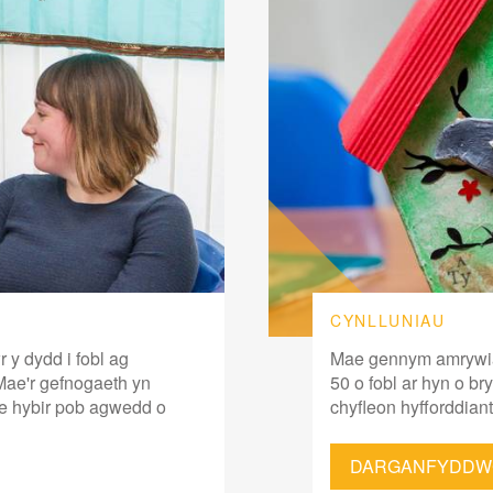
CYNLLUNIAU
y dydd i fobl ag
Mae gennym amrywiae
ae'r gefnogaeth yn
50 o fobl ar hyn o b
fe hybir pob agwedd o
chyfleon hyfforddian
DARGANFYDDW