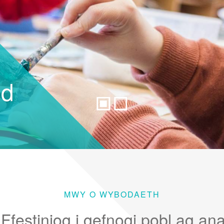
n
i
ed
dau
MWY O WYBODAETH
Ffestiniog i gefnogi pobl ag an