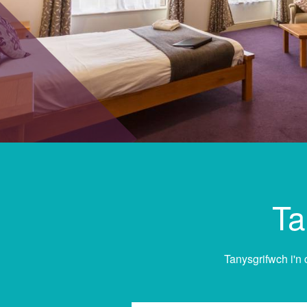
Ta
Tanysgrifwch i'n