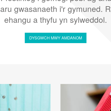
paru gwasanaeth i'r gymuned. R
ehangu a thyfu yn sylweddol.
DYSGWCH MWY AMDANOM