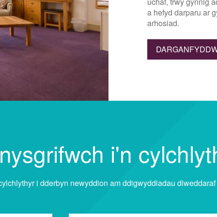
uchaf, trwy gynnig 
a hefyd darparu ar g
arhosiad.
DARGANFYDD
nysgrifwch i'n cylchlyt
 cylchlythyr i dderbyn newyddion am ddigwyddiadau diweddaraf 