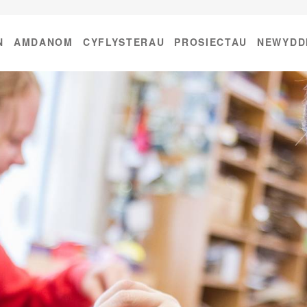
N
AMDANOM
CYFLYSTERAU
PROSIECTAU
NEWYDD