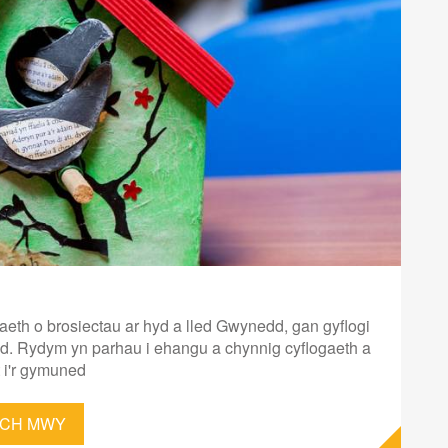
th o brosiectau ar hyd a lled Gwynedd, gan gyflogi
ryd. Rydym yn parhau i ehangu a chynnig cyflogaeth a
t i'r gymuned
CH MWY