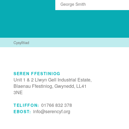
Cysylltiad
SEREN FFESTINIOG
Unit 1 & 2 Llwyn Gell Industrial Estate,
Blaenau Ffestiniog, Gwynedd, LL41
3NE
01766 832 378
TELIFFON:
info@serencyf.org
EBOST: