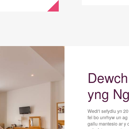
Dewch 
yng Ng
Wedi'i sefydlu yn 20
fel bo unrhyw un ag
gallu mantesio ar y c