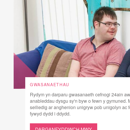
GWASANAETHAU
Rydym yn darparu gwasanaeth cefnogi 24ain awr 
anableddau dysgu sy'n byw o fewn y gymuned. M
seiliedig ar anghenion unigryw pob unigolyn ac 
fywyd dydd i ddydd.
DARGANFYDDWCH MWY