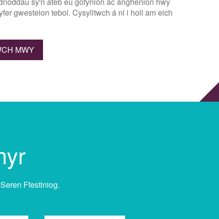
adnoddau sy'n ateb eu gofynion ac anghenion hwy
yfer gwesteion tebol. Cysylltwch á ni i holi am eich
WCH MWY
hyr
Seren Ffestiniog.