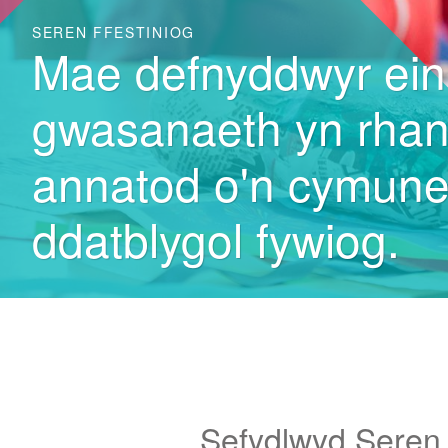
SEREN FFESTINIOG
SEREN FFESTINIOG
Mae defnyddwyr ein
Rydym yn darparu
gwasanaeth yn rha
cefnogaeth parhaus 
annatod o'n cymun
fobl gydag anabled
ddatblygol fywiog.
dysgu
Sefydlwyd Seren 